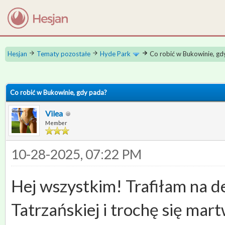
Hesjan
Tematy pozostałe
Hyde Park
Co robić w Bukowinie, gd
 0
Co robić w Bukowinie, gdy pada?
Vilea
Member
10-28-2025, 07:22 PM
Hej wszystkim! Trafiłam na
Tatrzańskiej i trochę się mart