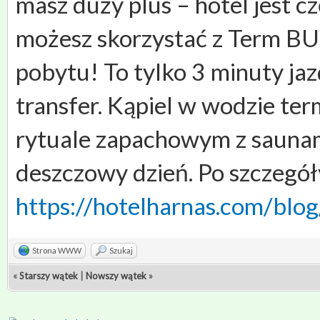
masz duży plus – hotel jest
możesz skorzystać z Term B
pobytu! To tylko 3 minuty jaz
transfer. Kąpiel w wodzie ter
rytuale zapachowym z saunami
deszczowy dzień. Po szczegół
https://hotelharnas.com/blog
Strona WWW
Szukaj
«
Starszy wątek
|
Nowszy wątek
»