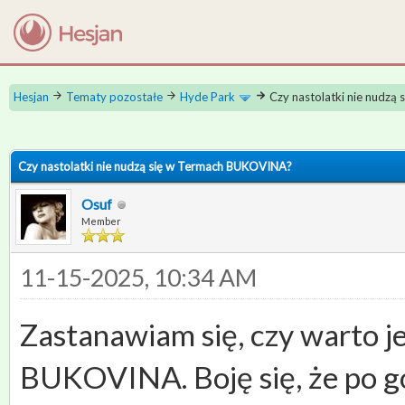
Hesjan
Tematy pozostałe
Hyde Park
Czy nastolatki nie nudz
 0
Czy nastolatki nie nudzą się w Termach BUKOVINA?
Osuf
Member
11-15-2025, 10:34 AM
Zastanawiam się, czy warto j
BUKOVINA. Boję się, że po go