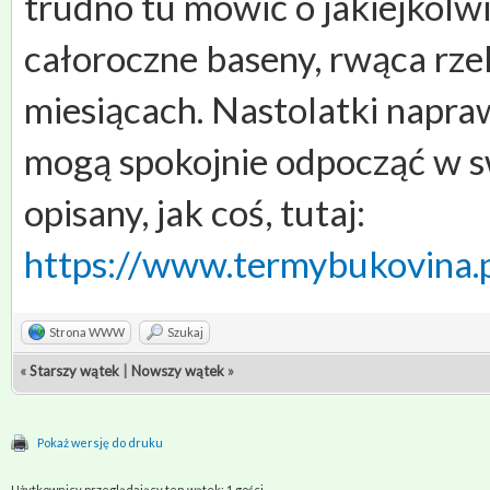
trudno tu mówić o jakiejkolw
całoroczne baseny, rwąca rzek
miesiącach. Nastolatki napra
mogą spokojnie odpocząć w sw
opisany, jak coś, tutaj:
https://www.termybukovina.p
Strona WWW
Szukaj
«
Starszy wątek
|
Nowszy wątek
»
Pokaż wersję do druku
Użytkownicy przeglądający ten wątek: 1 gości