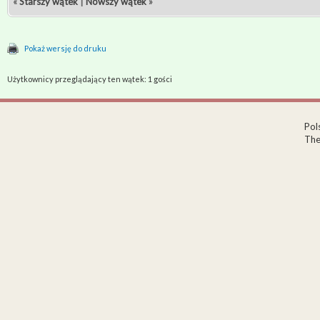
«
Starszy wątek
|
Nowszy wątek
»
Pokaż wersję do druku
Użytkownicy przeglądający ten wątek: 1 gości
Pol
The