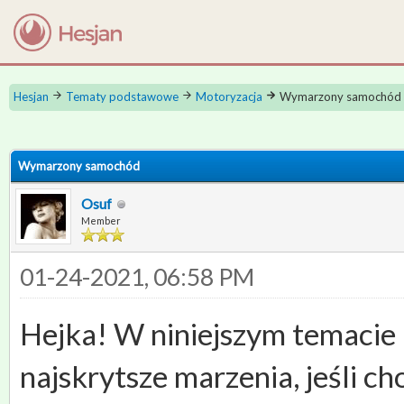
Hesjan
Tematy podstawowe
Motoryzacja
Wymarzony samochód
 0
Wymarzony samochód
Osuf
Member
01-24-2021, 06:58 PM
Hejka! W niniejszym temacie 
najskrytsze marzenia, jeśli c