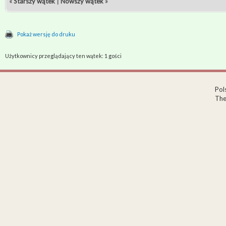
«
Starszy wątek
|
Nowszy wątek
»
Pokaż wersję do druku
Użytkownicy przeglądający ten wątek: 1 gości
Pol
The