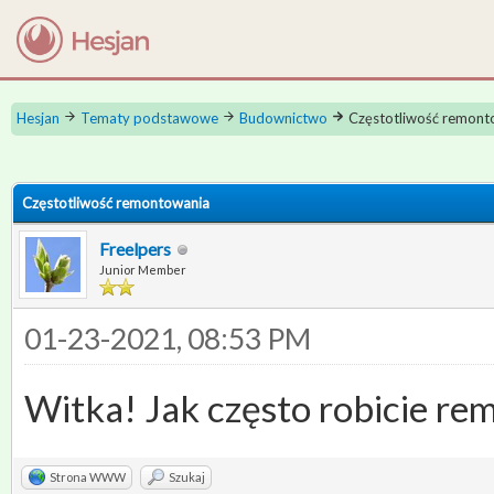
Hesjan
Tematy podstawowe
Budownictwo
Częstotliwość remont
 0
Częstotliwość remontowania
Freelpers
Junior Member
01-23-2021, 08:53 PM
Witka! Jak często robicie r
Strona WWW
Szukaj