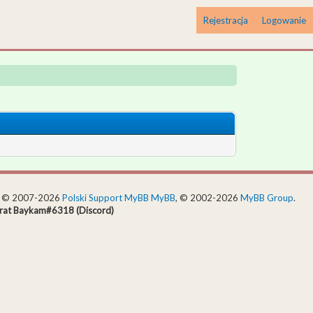
Rejestracja
Logowanie
ie © 2007-2026
Polski Support MyBB
MyBB
, © 2002-2026
MyBB Group
.
rat Baykam#6318 (Discord)