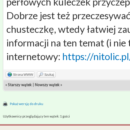
perłowych kuleczek przyczep
Dobrze jest też przeczesywać
chusteczkę, wtedy łatwiej za
informacji na ten temat (i nie
internetowy:
https://nitolic.
Strona WWW
Szukaj
«
Starszy wątek
|
Nowszy wątek
»
Pokaż wersję do druku
Użytkownicy przeglądający ten wątek: 1 gości