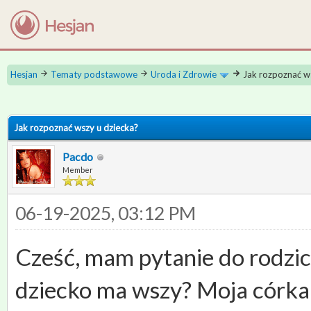
Hesjan
Tematy podstawowe
Uroda i Zdrowie
Jak rozpoznać w
 0
Jak rozpoznać wszy u dziecka?
Pacdo
Member
06-19-2025, 03:12 PM
Cześć, mam pytanie do rodzic
dziecko ma wszy? Moja córka 