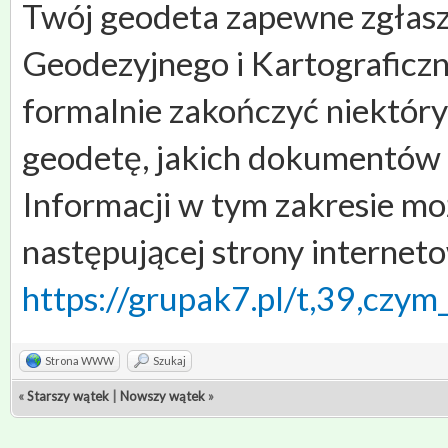
Twój geodeta zapewne zgłas
Geodezyjnego i Kartograficz
formalnie zakończyć niektór
geodetę, jakich dokumentów 
Informacji w tym zakresie mo
następującej strony interneto
https://grupak7.pl/t,39,czym_
Strona WWW
Szukaj
«
Starszy wątek
|
Nowszy wątek
»