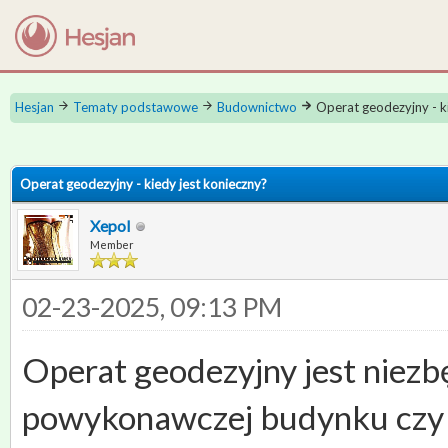
Hesjan
Tematy podstawowe
Budownictwo
Operat geodezyjny - k
 0
Operat geodezyjny - kiedy jest konieczny?
Xepol
Member
02-23-2025, 09:13 PM
Operat geodezyjny jest niezb
powykonawczej budynku czy 