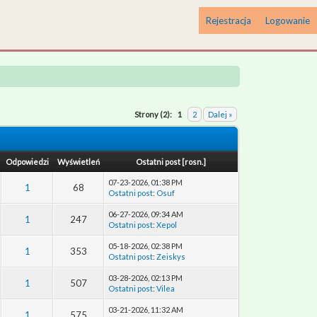
Rejestracja
Logowanie
Strony (2):
1
2
Dalej »
Odpowiedzi
Wyświetleń
Ostatni post
[
rosn.
]
07-23-2026, 01:38 PM
1
68
Ostatni post
:
Osuf
06-27-2026, 09:34 AM
1
247
Ostatni post
:
Xepol
05-18-2026, 02:38 PM
1
353
Ostatni post
:
Zeiskys
03-28-2026, 02:13 PM
1
507
Ostatni post
:
Vilea
03-21-2026, 11:32 AM
1
575