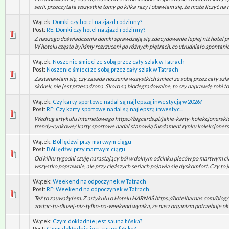
serii, przeczytała wszystkie tomy po kilka razy i obawiam się, że może liczyć na 
Wątek:
Domki czy hotel na zjazd rodzinny?
Post:
RE: Domki czy hotel na zjazd rodzinny?
Z naszego doświadczenia domki sprawdzają się zdecydowanie lepiej niż hotel p
W hotelu często byliśmy rozrzuceni po różnych piętrach, co utrudniało spontanic
Wątek:
Noszenie śmieci ze sobą przez cały szlak w Tatrach
Post:
Noszenie śmieci ze sobą przez cały szlak w Tatrach
Zastanawiam się, czy zasada noszenia wszystkich śmieci ze sobą przez cały szl
skórek, nie jest przesadzona. Skoro są biodegradowalne, to czy naprawdę robi to 
Wątek:
Czy karty sportowe nadal są najlepszą inwestycją w 2026?
Post:
RE: Czy karty sportowe nadal są najlepszą inwestyc...
Według artykułu internetowego https://bigcards.pl/jakie-karty-kolekcjonersk
trendy-rynkowe/ karty sportowe nadal stanowią fundament rynku kolekcjonerski
Wątek:
Ból lędźwi przy martwym ciągu
Post:
Ból lędźwi przy martwym ciągu
Od kilku tygodni czuję narastający ból w dolnym odcinku pleców po martwym cią
wszystko poprawnie, ale przy cięższych seriach pojawia się dyskomfort. Czy to już
Wątek:
Weekend na odpoczynek w Tatrach
Post:
RE: Weekend na odpoczynek w Tatrach
Też to zauważyłem. Z artykułu o Hotelu HARNAŚ https://hotelharnas.com/blog/
zostac-tu-dluzej-niz-tylko-na-weekend wynika, że nasz organizm potrzebuje okoł
Wątek:
Czym dokładnie jest sauna fińska?
Post:
Czym dokładnie jest sauna fińska?