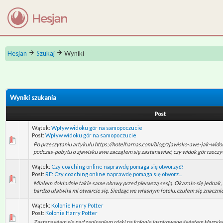
Hesjan
Szukaj
Wyniki
Wyniki szukania
Post
Wątek:
Wpływ widoku gór na samopoczucie
Post:
Wpływ widoku gór na samopoczucie
Po przeczytaniu artykułu https://hotelharnas.com/blog/zjawisko-awe-jak-widok
podczas-pobytu o zjawisku awe zacząłem się zastanawiać, czy widok gór rzeczyw
Wątek:
Czy coaching online naprawdę pomaga się otworzyć?
Post:
RE: Czy coaching online naprawdę pomaga się otworz...
Miałem dokładnie takie same obawy przed pierwszą sesją. Okazało się jednak
bardzo ułatwiła mi otwarcie się. Siedząc we własnym fotelu, czułem się znacznie b
Wątek:
Kolonie Harry Potter
Post:
Kolonie Harry Potter
Zastanawiam się nad zapisaniem córki na kolonie inspirowane światem Harry’eg