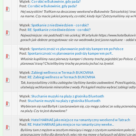
Wątek:
Co robić w Bukowinie, gdy pada?
Post:
Co robić w Bukowinie, gdy pada?
Hej wszystkim! Trafiłam na deszczowy weekend w Bukowinie Tatrzańskiej i troch
na marne. Czy macie jakieś pomysły, co robić, kiedy leje? Zatrzymaliśmy się w Ho
Wątek:
Spotkanie z niedźwiedziem - co robić?
Post:
RE: Spotkanie z niedźwiedziem - co robić?
Najważniejsze: nie podchodź i nie uciekaj. W artykule https://www.hotelbukov
gorach-jak-dobrze-przygotowac-sie-na-wedrowke jest jasno napisane – oddal się
Wątek:
Spontaniczność vs planowanie podróży kamperem po Polsce
Post:
Spontaniczność vs planowanie podróży kamperem po P...
Właśnie kupiliśmy nasz pierwszy kamper i chcemy trochę pojeździć po Polsce. 
planować trasę? Chcielibyśmy trochę po prostu jechać na żywioł.
Wątek:
Zabiegi wellness w Termach BUKOVINA
Post:
RE: Zabiegi wellness w Termach BUKOVINA
Tak, korzystaliśmy z kilku zabiegów i byliśmy bardzo zadowoleni. Przed kąpielą p
ułatwiają wchłanianie minerałów z wody. Po kąpieli można wybrać zabiegi odżyw
Wątek:
Słuchanie muzyki na plaży z głośnika Bluetooth
Post:
Słuchanie muzyki na plaży z głośnika Bluetooth
Wybieram się nad Bałtyk i zastanawiam się, czy mogę zabrać ze sobą przenośny 
na plaży. Czy to jest dozwolone?
Wątek:
Hotel HARNAŚ jako miejsce na romantyczny weekend w Tatrach
Post:
RE: Hotel HARNAŚ jako miejsce na romantyczny weeke...
Byliśmy tam z mężem w zeszłym miesiącu i mogę z czystym sumieniem polecić. H
przeznaczony tylko dla dorosłych, więc nie ma mowy o hałasach od dzieci czy p