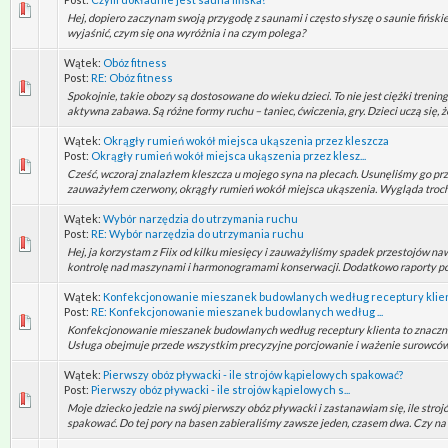
Hej, dopiero zaczynam swoją przygodę z saunami i często słyszę o saunie fiński
wyjaśnić, czym się ona wyróżnia i na czym polega?
Wątek:
Obóz fitness
Post:
RE: Obóz fitness
Spokojnie, takie obozy są dostosowane do wieku dzieci. To nie jest ciężki trening 
aktywna zabawa. Są różne formy ruchu – taniec, ćwiczenia, gry. Dzieci uczą się, że
Wątek:
Okrągły rumień wokół miejsca ukąszenia przez kleszcza
Post:
Okrągły rumień wokół miejsca ukąszenia przez klesz...
Cześć, wczoraj znalazłem kleszcza u mojego syna na plecach. Usunęliśmy go prz
zauważyłem czerwony, okrągły rumień wokół miejsca ukąszenia. Wygląda trochę j
Wątek:
Wybór narzędzia do utrzymania ruchu
Post:
RE: Wybór narzędzia do utrzymania ruchu
Hej, ja korzystam z Fiix od kilku miesięcy i zauważyliśmy spadek przestojów n
kontrolę nad maszynami i harmonogramami konserwacji. Dodatkowo raporty pozw
Wątek:
Konfekcjonowanie mieszanek budowlanych według receptury klie
Post:
RE: Konfekcjonowanie mieszanek budowlanych według ...
Konfekcjonowanie mieszanek budowlanych według receptury klienta to znaczni
Usługa obejmuje przede wszystkim precyzyjne porcjowanie i ważenie surowców 
Wątek:
Pierwszy obóz pływacki - ile strojów kąpielowych spakować?
Post:
Pierwszy obóz pływacki - ile strojów kąpielowych s...
Moje dziecko jedzie na swój pierwszy obóz pływacki i zastanawiam się, ile str
spakować. Do tej pory na basen zabieraliśmy zawsze jeden, czasem dwa. Czy na o