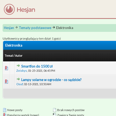
Hesjan
Tematy podstawowe
Elektronika
Użytkownicy przeglądający ten dział: 1 gości
Elektronika
Temat
/
Autor
Smartfon do 1500 zł
0 głosów - średnia ocena: 0 na 5 gwiazdek
1
2
3
4
5
Zeiskys
,
01-25-2021, 06:45 PM
Lampy solarne w ogrodzie - co sądzicie?
0 głosów - średnia ocena: 0 na 5 gwiazdek
1
2
3
4
5
Osuf
,
02-13-2021, 10:50 AM
Nowe posty
Brak nowych postów
Popularny wątek (nowe)
Zawiera Twoje posty