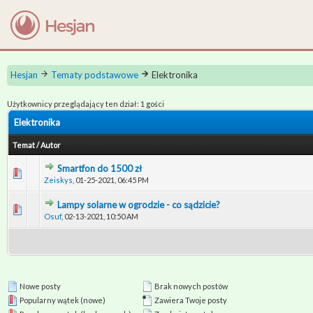
Hesjan
Tematy podstawowe
Elektronika
Użytkownicy przeglądający ten dział: 1 gości
Elektronika
Temat
/
Autor
Smartfon do 1500 zł
0 głosów - średnia ocena: 0 na 5 gwiazdek
1
2
3
4
5
Zeiskys
,
01-25-2021, 06:45 PM
Lampy solarne w ogrodzie - co sądzicie?
0 głosów - średnia ocena: 0 na 5 gwiazdek
1
2
3
4
5
Osuf
,
02-13-2021, 10:50 AM
Nowe posty
Brak nowych postów
Popularny wątek (nowe)
Zawiera Twoje posty