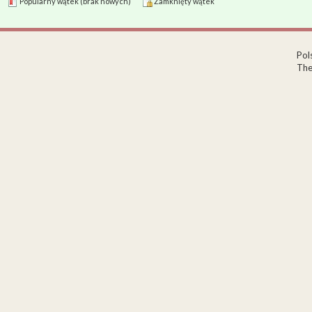
Popularny wątek (brak nowych)
Zamknięty wątek
Pol
The