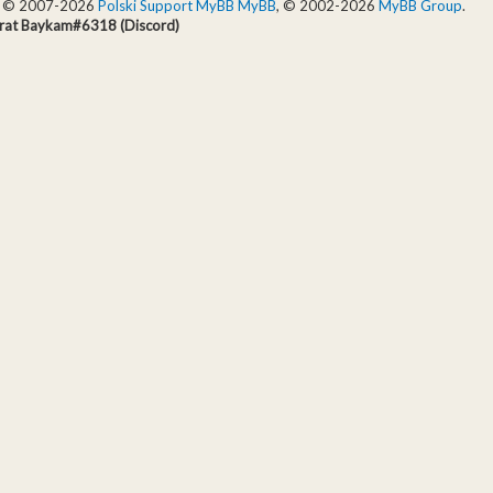
ie © 2007-2026
Polski Support MyBB
MyBB
, © 2002-2026
MyBB Group
.
rat Baykam#6318 (Discord)