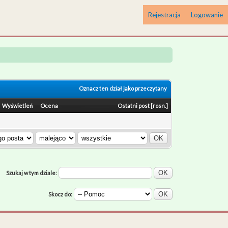
Rejestracja
Logowanie
Oznacz ten dział jako przeczytany
Wyświetleń
Ocena
Ostatni post
[
rosn.
]
Szukaj w tym dziale:
Skocz do: